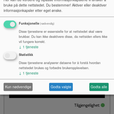
bruke på dette nettstedet. Du bestemmer! Aktiver eller deaktiver
TRBX174 NATUR
informasjonkapsler etter eget ønske.
Funksjonelle
(nødvendig)
TRBX170EW features laminated exotic wood top with high
Disse tjenestene er essensielle for at nettstedet skal være
playability and trusted quality by Yamaha. The matching
brukbar. Du kan ikke deaktivere disse, da nettsiden ellers ikke
vil fungere korrekt.
head also gives distinct look from other basses.It is the best
↓
1
tjeneste
bass guitar for practice, live and home recordings.
Statistikk
Kr 4 490,-
NOK
Disse tjenestene analyserer dataene for å forstå hvordan
nettstedet brukes og forbedre brukeropplevelsen.
Antall:
↓
1
tjeneste
Kun nødvendige
Godta valgte
Godta alle
KJØP
Tilgjengelighet: