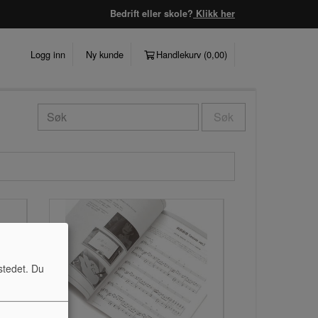
Bedrift eller skole?
Klikk her
Logg inn
Ny kunde
Handlekurv (
0,00
)
Søk
stedet. Du