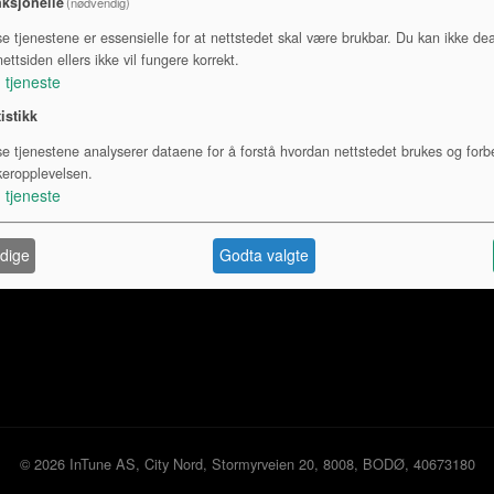
ksjonelle
(nødvendig)
se tjenestene er essensielle for at nettstedet skal være brukbar. Du kan ikke dea
Rytmeinstrument
Fløyter
ettsiden ellers ikke vil fungere korrekt.
1
tjeneste
tistikk
se tjenestene analyserer dataene for å forstå hvordan nettstedet brukes og forb
keropplevelsen.
1
tjeneste
oss
dige
Godta valgte
© 2026 InTune AS, City Nord, Stormyrveien 20, 8008, BODØ, 40673180