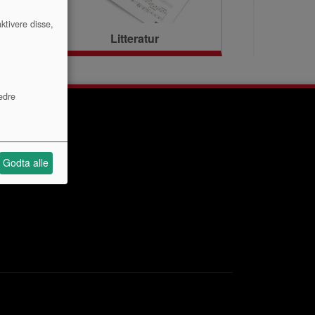
ktivere disse,
Litteratur
edre
Godta alle