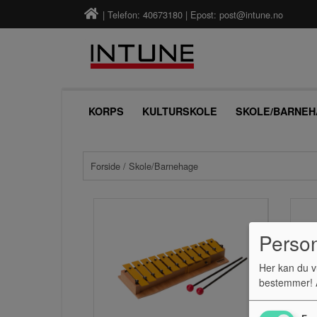
| Telefon: 40673180 | Epost:
post@intune.no
KORPS
KULTURSKOLE
SKOLE/BARNEH
Forside
/ Skole/Barnehage
Perso
Her kan du v
bestemmer! A