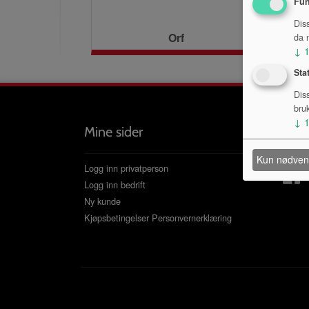
Fun
Dis
Orf
da n
↓
Sta
Dis
bru
↓
Mine sider
Følg 
Kun nødven
Logg inn privatperson
Logg inn bedrift
Ny kunde
Kjøpsbetingelser
Personvernerklæring