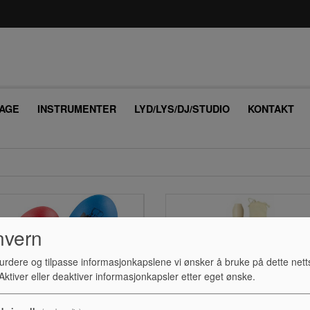
AGE
INSTRUMENTER
LYD/LYS/DJ/STUDIO
KONTAKT
nvern
urdere og tilpasse informasjonkapslene vi ønsker å bruke på dette nett
ktiver eller deaktiver informasjonkapsler etter eget ønske.