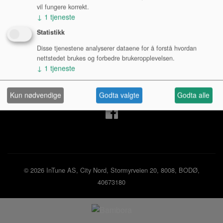
vil fungere korrekt.
↓
1
tjeneste
Mine sider
Statistikk
Disse tjenestene analyserer dataene for å forstå hvordan
Logg inn privatperson
nettstedet brukes og forbedre brukeropplevelsen.
Logg inn bedrift
↓
1
tjeneste
Ny kunde
Kjøpsbetingelser
Personvernerklæring
Kun nødvendige
Godta valgte
Godta alle
© 2026 InTune AS, City Nord, Stormyrveien 20, 8008, BODØ,
40673180