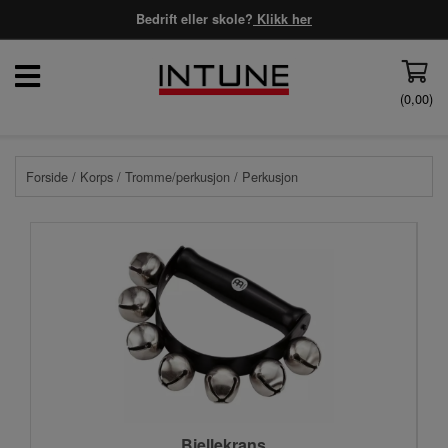
Bedrift eller skole?
Klikk her
(
0,00
)
Forside
/
Korps
/
Tromme/perkusjon
/ Perkusjon
Bjellekrans