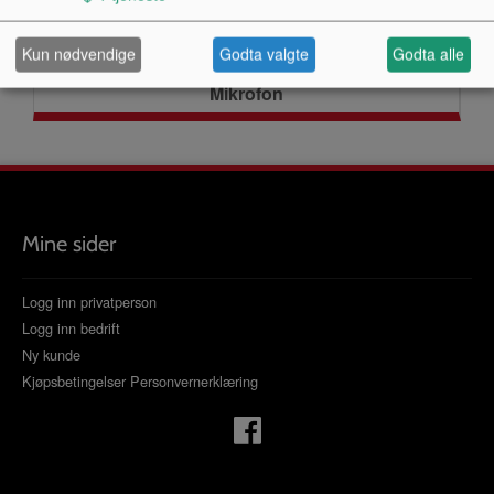
Kun nødvendige
Godta valgte
Godta alle
Mikrofon
Mine sider
Logg inn privatperson
Logg inn bedrift
Ny kunde
Kjøpsbetingelser
Personvernerklæring