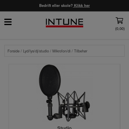
Bedrift eller skole?
Klikk her
(
0,00
)
Forside
/
Lyd/lys/dj/studio
/
Mikrofon/di
/ Tilbehør
Studio