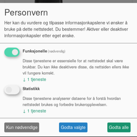
Personvern
Her kan du vurdere og tilpasse informasjonkapslene vi ønsker å
bruke på dette nettstedet. Du bestemmer! Aktiver eller deaktiver
informasjonkapsler etter eget ønske.
Funksjonelle
(nødvendig)
Disse tjenestene er essensielle for at nettstedet skal være
SHOCKMOUNT, RØDE, SM6
brukbar. Du kan ikke deaktivere disse, da nettsiden ellers ikke
vil fungere korrekt.
↓
1
tjeneste
Lagerstatus:
Statistikk
Kr 990,00
Disse tjenestene analyserer dataene for å forstå hvordan
Kjøp
nettstedet brukes og forbedre brukeropplevelsen.
↓
1
tjeneste
Kun nødvendige
Godta valgte
Godta alle