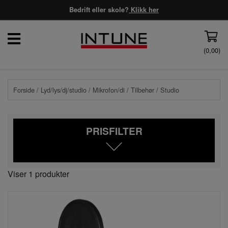
Bedrift eller skole?
Klikk her
(
0,00
)
Forside
/
Lyd/lys/dj/studio
/
Mikrofon/di
/
Tilbehør
/ Studio
PRISFILTER
Viser 1 produkter