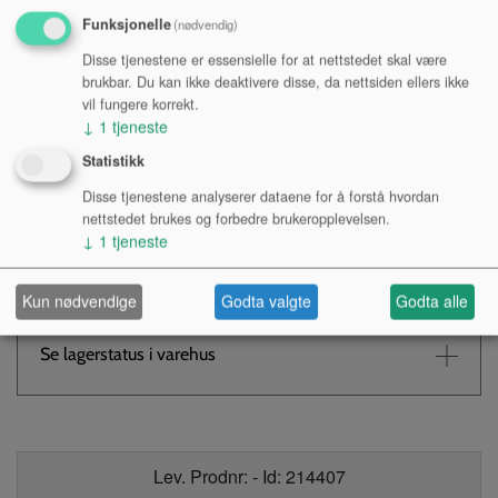
Funksjonelle
(nødvendig)
Disse tjenestene er essensielle for at nettstedet skal være
brukbar. Du kan ikke deaktivere disse, da nettsiden ellers ikke
vil fungere korrekt.
Kr 350,-
NOK
↓
1
tjeneste
Antall:
Statistikk
Disse tjenestene analyserer dataene for å forstå hvordan
nettstedet brukes og forbedre brukeropplevelsen.
↓
1
tjeneste
KJØP
Kun nødvendige
Godta valgte
Godta alle
Tilgjengelighet:
Se lagerstatus i varehus
Lev. Prodnr: - Id: 214407