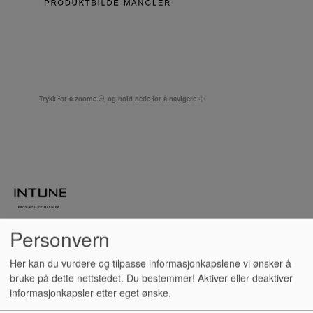
Trykk for å zoome
og hold nede for å navigere
Personvern
Her kan du vurdere og tilpasse informasjonkapslene vi ønsker å
UKULELEMEKANIKK,
bruke på dette nettstedet. Du bestemmer! Aktiver eller deaktiver
informasjonkapsler etter eget ønske.
OTMUKSTD-CR