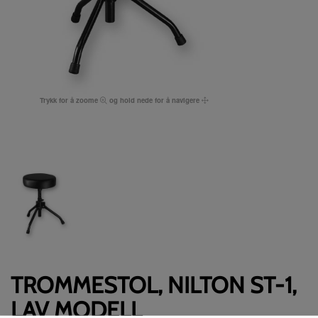
Trykk for å zoome
og hold nede for å navigere
TROMMESTOL, NILTON ST-1,
LAV MODELL