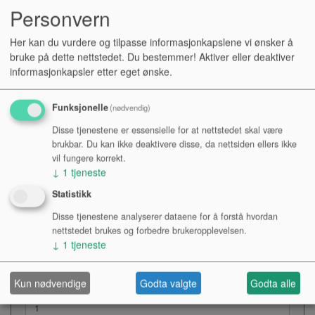
Personvern
Her kan du vurdere og tilpasse informasjonkapslene vi ønsker å
Material
bruke på dette nettstedet. Du bestemmer! Aktiver eller deaktiver
Stål, sky
informasjonkapsler etter eget ønske.
Färg
Svart
Funksjonelle
(nødvendig)
Belastning
Disse tjenestene er essensielle for at nettstedet skal være
110 kg
brukbar. Du kan ikke deaktivere disse, da nettsiden ellers ikke
Vikt
vil fungere korrekt.
3.9 kg
↓
1
tjeneste
Mått
Statistikk
Stativ 400-600mm
Disse tjenestene analyserer dataene for å forstå hvordan
Dyna 340x60mm
nettstedet brukes og forbedre brukeropplevelsen.
↓
1
tjeneste
Kr 890,-
NOK
Antall:
Kun nødvendige
Godta valgte
Godta alle