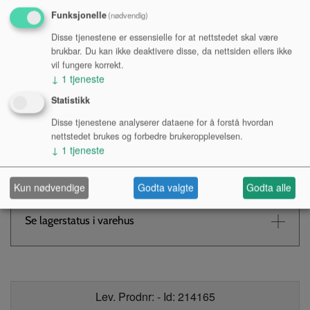
Funksjonelle
(nødvendig)
Disse tjenestene er essensielle for at nettstedet skal være
brukbar. Du kan ikke deaktivere disse, da nettsiden ellers ikke
vil fungere korrekt.
Kr 250,-
NOK
↓
1
tjeneste
Antall:
Statistikk
Disse tjenestene analyserer dataene for å forstå hvordan
nettstedet brukes og forbedre brukeropplevelsen.
↓
1
tjeneste
KJØP
Kun nødvendige
Godta valgte
Godta alle
Tilgjengelighet:
Se lagerstatus i varehus
Lev. Prodnr: - Id: 214165