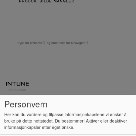
Trykk for å zoome
og hold nede for å navigere
Personvern
Her kan du vurdere og tilpasse informasjonkapslene vi ønsker å
TANGENT, YAMAHA CVP A
bruke på dette nettstedet. Du bestemmer! Aktiver eller deaktiver
informasjonkapsler etter eget ønske.
(P515)