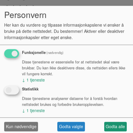
Personvern
The original Rute design built for all-around playing across
Her kan du vurdere og tilpasse informasjonkapslene vi ønsker å
many musical styles
bruke på dette nettstedet. Du bestemmer! Aktiver eller deaktiver
informasjonkapsler etter eget ønske.
Kr 450,-
NOK
Funksjonelle
(nødvendig)
Disse tjenestene er essensielle for at nettstedet skal være
Antall:
brukbar. Du kan ikke deaktivere disse, da nettsiden ellers ikke
vil fungere korrekt.
↓
1
tjeneste
KJØP
Statistikk
Disse tjenestene analyserer dataene for å forstå hvordan
Tilgjengelighet:
nettstedet brukes og forbedre brukeropplevelsen.
↓
1
tjeneste
Se lagerstatus i varehus
Kun nødvendige
Godta valgte
Godta alle