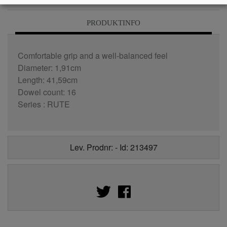
PRODUKTINFO
Comfortable grip and a well-balanced feel
Diameter: 1,91cm
Length: 41,59cm
Dowel count: 16
Series : RUTE
Lev. Prodnr: - Id: 213497