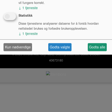
Logg inn bedrift
vil fungere korrekt.
↓
1
tjeneste
Ny kunde
Kjøpsbetingelser
Personvernerklæring
Statistikk
Disse tjenestene analyserer dataene for å forstå hvordan
nettstedet brukes og forbedre brukeropplevelsen.
↓
1
tjeneste
Kun nødvendige
Godta valgte
Godta alle
© 2026 InTune AS, City Nord, Stormyrveien 20, 8008, BODØ,
40673180