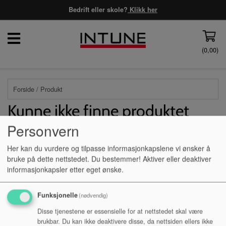
Bedrift eller skole?
Klikk her
(
0,00
)
Forside
/ Produkt
Kunne ikke finne produktet
Personvern
Forside
Her kan du vurdere og tilpasse informasjonkapslene vi ønsker å
bruke på dette nettstedet. Du bestemmer! Aktiver eller deaktiver
informasjonkapsler etter eget ønske.
Mine sider
Funksjonelle
(nødvendig)
Disse tjenestene er essensielle for at nettstedet skal være
Logg inn privatperson
brukbar. Du kan ikke deaktivere disse, da nettsiden ellers ikke