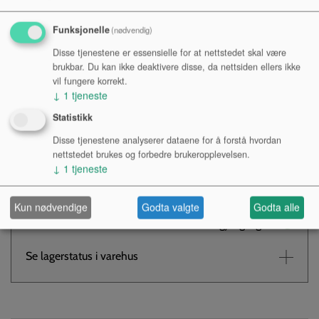
Funksjonelle
(nødvendig)
Munnharper i spesial matt finish, sølv/rød/blå.
Disse tjenestene er essensielle for at nettstedet skal være
Størrelse : 12 (75mm)
brukbar. Du kan ikke deaktivere disse, da nettsiden ellers ikke
vil fungere korrekt.
↓
1
tjeneste
Kr 220,-
NOK
Statistikk
Antall:
Disse tjenestene analyserer dataene for å forstå hvordan
nettstedet brukes og forbedre brukeropplevelsen.
↓
1
tjeneste
KJØP
Kun nødvendige
Godta valgte
Godta alle
Tilgjengelighet:
Se lagerstatus i varehus