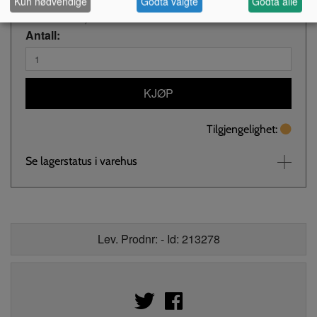
Kun nødvendige
Godta valgte
Godta alle
Kr 1 290,-
NOK
Antall:
KJØP
Tilgjengelighet:
Se lagerstatus i varehus
Lev. Prodnr: - Id: 213278