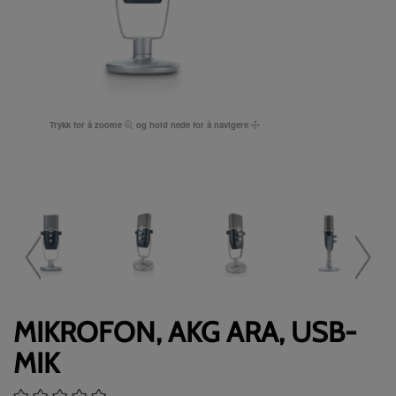
Trykk for å zoome
og hold nede for å navigere
MIKROFON, AKG ARA, USB-
MIK