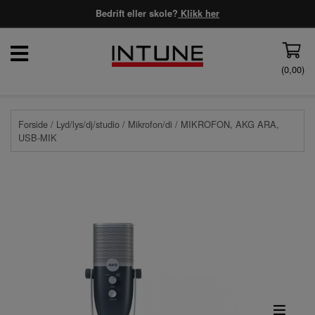
Bedrift eller skole?
Klikk her
(
0,00
)
Forside
/
Lyd/lys/dj/studio
/
Mikrofon/di
/ MIKROFON, AKG ARA,
USB-MIK