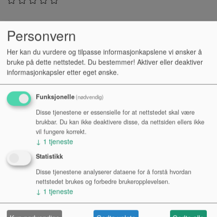
To-karakteristikks 24 bit, 96 kHz USB
Personvern
kondensatormikrofon. ARA er perfekt for podcastere, web-
streamere, YouTubere, musikere og gamere.
Her kan du vurdere og tilpasse informasjonkapslene vi ønsker å
bruke på dette nettstedet. Du bestemmer! Aktiver eller deaktiver
informasjonkapsler etter eget ønske.
To opptakskarakteristikker: Front (nyre), Front + Back (kule)
Funksjonelle
(nødvendig)
Enkelt oppsett og universell kompabilitet: Intuitivt «plug
Disse tjenestene er essensielle for at nettstedet skal være
and play» oppsett med støtte for Mac og PC. I tillegg har
brukbar. Du kan ikke deaktivere disse, da nettsiden ellers ikke
ARA støtte for iOS og Android nettbrett/mobil
vil fungere korrekt.
Hodetelefonutgang og volumkontroll: Med ARA kan man
↓
1
tjeneste
gjøre opptak uten lytteforsinkelse i monitor, og i tillegg har
Statistikk
man full kontroll over utgangsvolum, mikrofonforsterkning
Disse tjenestene analyserer dataene for å forstå hvordan
og mute.
nettstedet brukes og forbedre brukeropplevelsen.
Fleksibel montering: ARA kan brukes med det integrerte
↓
1
tjeneste
bordstativet, eller monteres på tradisjonelt mikrofonstativ