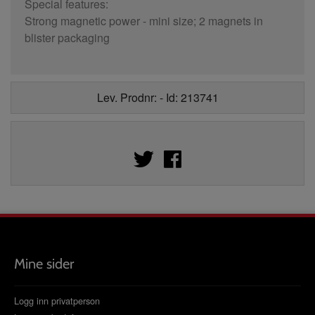
Special features:
Strong magnetic power - mini size; 2 magnets in
blister packaging
Lev. Prodnr: - Id: 213741
Mine sider
Logg inn privatperson