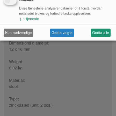
PRODUKTINFO
Disse tjenestene analyserer dataene for å forstå hvordan
nettstedet brukes og forbedre brukeropplevelsen.
↓
1
tjeneste
Diameter:
12 mm
Kun nødvendige
Godta valgte
Godta alle
Dimensions diameter:
12 x 16 mm
Weight:
0.02 kg
Material:
steel
Type:
zinc-plated (unit: 2 pcs.)