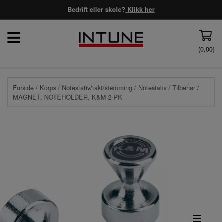
Bedrift eller skole?
Klikk her
(
0,00
)
Forside
/
Korps
/
Notestativ/takt/stemming
/
Notestativ
/
Tilbehør
/
MAGNET, NOTEHOLDER, K&M 2-PK