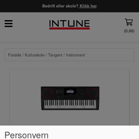
Bedrift eller skole?
Klikk her
(
0,00
)
Forside
/
Kulturskole
/
Tangent
/ Instrument
Personvern
Keyboard