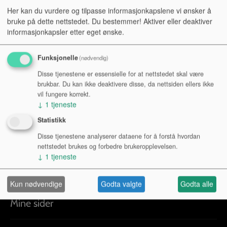
Her kan du vurdere og tilpasse informasjonkapslene vi ønsker å
bruke på dette nettstedet. Du bestemmer! Aktiver eller deaktiver
informasjonkapsler etter eget ønske.
Funksjonelle
(nødvendig)
Disse tjenestene er essensielle for at nettstedet skal være
brukbar. Du kan ikke deaktivere disse, da nettsiden ellers ikke
vil fungere korrekt.
↓
1
tjeneste
Statistikk
Piano
Disse tjenestene analyserer dataene for å forstå hvordan
nettstedet brukes og forbedre brukeropplevelsen.
↓
1
tjeneste
Kun nødvendige
Godta valgte
Godta alle
Mine sider