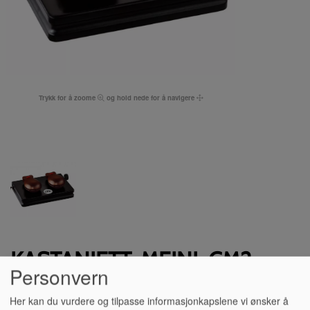
Trykk for å zoome
og hold nede for å navigere
KASTANJETT, MEINL CM2
Personvern
MACHINE
Her kan du vurdere og tilpasse informasjonkapslene vi ønsker å