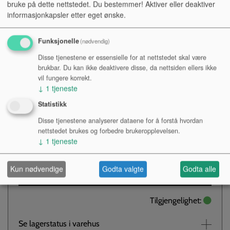
bruke på dette nettstedet. Du bestemmer! Aktiver eller deaktiver
informasjonkapsler etter eget ønske.
Meinl Kastanjettmaskin - CM2.
Traditionella Rosewood Kastanjetter monterade på en
Funksjonelle
(nødvendig)
stabil träplatta som ger fullständig och god resonans.
Disse tjenestene er essensielle for at nettstedet skal være
Kastanjetterna är monterade på en stabil kompakt träplatta,
brukbar. Du kan ikke deaktivere disse, da nettsiden ellers ikke
med möjligheter att spela snabba,
vil fungere korrekt.
komplexa och staccato rytmer
↓
1
tjeneste
Statistikk
Kr 850,-
NOK
Disse tjenestene analyserer dataene for å forstå hvordan
nettstedet brukes og forbedre brukeropplevelsen.
Antall:
↓
1
tjeneste
Kun nødvendige
Godta valgte
Godta alle
KJØP
Tilgjengelighet:
Se lagerstatus i varehus