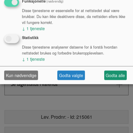
Funksjonelle
(nødvendig)
Disse tjenestene er essensielle for at nettstedet skal være
brukbar. Du kan ikke deaktivere disse, da nettsiden ellers ikke
Kr 105,-
NOK
vil fungere korrekt.
↓
1
tjeneste
Antall:
Statistikk
Disse tjenestene analyserer dataene for å forstå hvordan
nettstedet brukes og forbedre brukeropplevelsen.
KJØP
↓
1
tjeneste
Tilgjengelighet:
Kun nødvendige
Godta valgte
Godta alle
Se lagerstatus i varehus
Lev. Prodnr: - Id: 215061