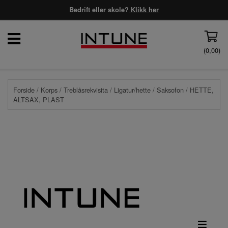
Bedrift eller skole?
Klikk her
(
0,00
)
Forside
/
Korps
/
Treblåsrekvisita
/
Ligatur/hette
/
Saksofon
/ HETTE,
ALTSAX, PLAST