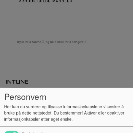
Trykk for å zoome
og hold nede for å navigere
Personvern
Her kan du vurdere og tilpasse informasjonkapslene vi ønsker å
bruke på dette nettstedet. Du bestemmer! Aktiver eller deaktiver
HETTE, ALTSAX, PLAST
informasjonkapsler etter eget ønske.