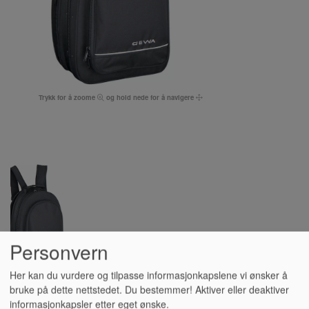
Trykk for å zoome
og hold nede for å navigere
Personvern
Her kan du vurdere og tilpasse informasjonkapslene vi ønsker å
bruke på dette nettstedet. Du bestemmer! Aktiver eller deaktiver
ETUI, KLARINETT
informasjonkapsler etter eget ønske.