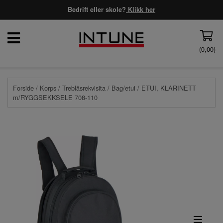
Bedrift eller skole?
Klikk her
(
0,00
)
Forside
/
Korps
/
Treblåsrekvisita
/
Bag/etui
/ ETUI, KLARINETT
m/RYGGSEKKSELE 708-110