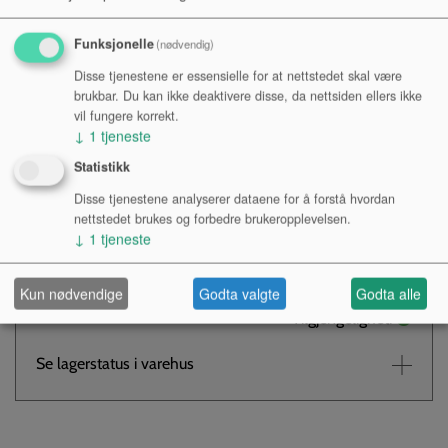
m/RYGGSEKKSELE 708-110
Funksjonelle
(nødvendig)
Disse tjenestene er essensielle for at nettstedet skal være
brukbar. Du kan ikke deaktivere disse, da nettsiden ellers ikke
vil fungere korrekt.
↓
1
tjeneste
Kr 1 090,-
NOK
Statistikk
Antall:
Disse tjenestene analyserer dataene for å forstå hvordan
nettstedet brukes og forbedre brukeropplevelsen.
↓
1
tjeneste
KJØP
Kun nødvendige
Godta valgte
Godta alle
Tilgjengelighet:
Se lagerstatus i varehus