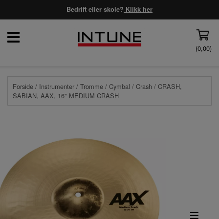
Bedrift eller skole?
Klikk her
(
0,00
)
Forside
/
Instrumenter
/
Tromme
/
Cymbal
/
Crash
/ CRASH,
SABIAN, AAX, 16" MEDIUM CRASH