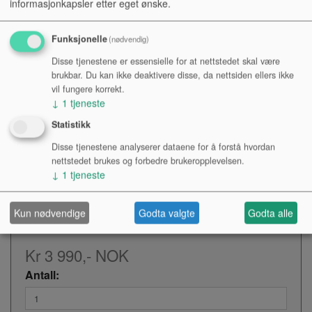
informasjonkapsler etter eget ønske.
kompliserte cymbaler, og Sabian sørget for at de kunne
gjøre de beste cymbaler for å dekke behovene til publikum.
Funksjonelle
(nødvendig)
Disse tjenestene er essensielle for at nettstedet skal være
Ny hammering stil
brukbar. Du kan ikke deaktivere disse, da nettsiden ellers ikke
Med en helt ny hammeringstil produserer de nye AAX-
vil fungere korrekt.
cymbalerne en mer kompleks og litt mørkere lyd. Flere
↓
1
tjeneste
høyfrekvenser blir introdusert i lyden, noe som resulterer i
Statistikk
et bredere frekvensbånd, noe som gir lysere høyder og mer
komplekse nedturer.
Disse tjenestene analyserer dataene for å forstå hvordan
nettstedet brukes og forbedre brukeropplevelsen.
↓
1
tjeneste
Hammerslagene er nå mye mer synlige på overflaten av
cymbalen på grunn av en større og rønne peen-making for
stor kompleksitet av lyd.
Kun nødvendige
Godta valgte
Godta alle
Kr 3 990,-
NOK
Antall: