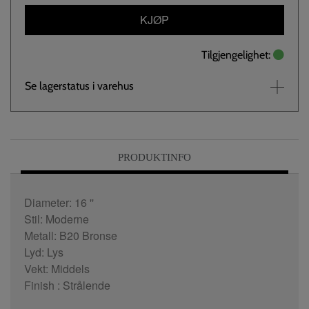
KJØP
Tilgjengelighet:
Se lagerstatus i varehus
PRODUKTINFO
Diameter: 16 ''
Stil: Moderne
Metall: B20 Bronse
Lyd: Lys
Vekt: Middels
Finish : Strålende