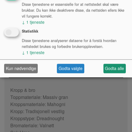
Disse tjenestene er essensielle for at nettstedet skal være
brukbar. Du kan ikke deaktivere disse, da nettsiden ellers ikke
KJØP
vil fungere korrekt.
↓
1
tjeneste
Tilgjengelighet:
Statistikk
Se lagerstatus i varehus
Disse tjenestene analyserer dataene for å forstå hvordan
nettstedet brukes og forbedre brukeropplevelsen.
↓
1
tjeneste
Kun nødvendige
Godta valgte
Godta alle
PRODUKTINFO
Kropp & bro
Toppmateriale: Massiv gran
Kroppsmateriale: Mahogni
Kropp: Tradisjonell vestlig
Kroppstype: Dreadnought
Bromateriale: Valnøtt