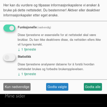
Her kan du vurdere og tilpasse informasjonkapslene vi ønsker å
bruke på dette nettstedet. Du bestemmer! Aktiver eller deaktiver
informasjonkapsler etter eget ønske.
Funksjonelle
(nødvendig)
Disse tjenestene er essensielle for at nettstedet skal være
brukbar. Du kan ikke deaktivere disse, da nettsiden ellers ikke
vil fungere korrekt.
↓
1
tjeneste
Statistikk
Basstrombone
Disse tjenestene analyserer dataene for å forstå hvordan
nettstedet brukes og forbedre brukeropplevelsen.
↓
1
tjeneste
Kun nødvendige
Godta valgte
Godta alle
Mine sider