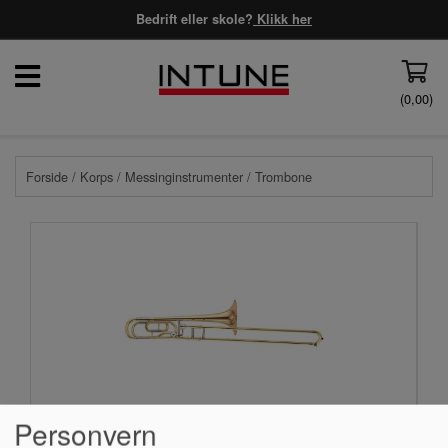
Bedrift eller skole?
Klikk her
(
0,00
)
Forside
/
Korps
/
Messinginstrumenter
/ Trombone
Personvern
Tenortrombone