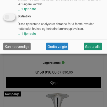
vil fungere korrekt.
↓
1
tjeneste
Statistikk
Disse tjenestene analyserer dataene for å forstå hvordan
nettstedet brukes og forbedre brukeropplevelsen.
↓
1
tjeneste
Kun nødvendige
Godta valgte
Godta alle
ALTHORN, YAMAHA YAH803
Lagerstatus:
Kr 50 918,00
67 890,00
Kjøp
Kampanje