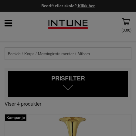
Bedrift eller skole?
Klikk her
(
0,00
)
Forside
/
Korps
/
Messinginstrumenter
/ Althorn
PRISFILTER
Viser 4 produkter
Kampanje