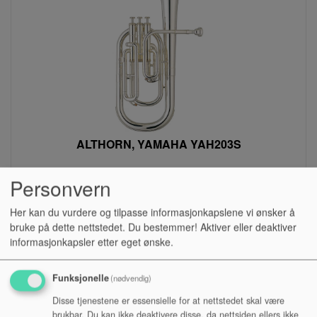
ALTHORN, YAMAHA YAH203S
Personvern
Lagerstatus:
Kr 22 118,00
29 490,00
Her kan du vurdere og tilpasse informasjonkapslene vi ønsker å
bruke på dette nettstedet. Du bestemmer! Aktiver eller deaktiver
Kjøp
informasjonkapsler etter eget ønske.
Kampanje
Funksjonelle
(nødvendig)
Disse tjenestene er essensielle for at nettstedet skal være
brukbar. Du kan ikke deaktivere disse, da nettsiden ellers ikke