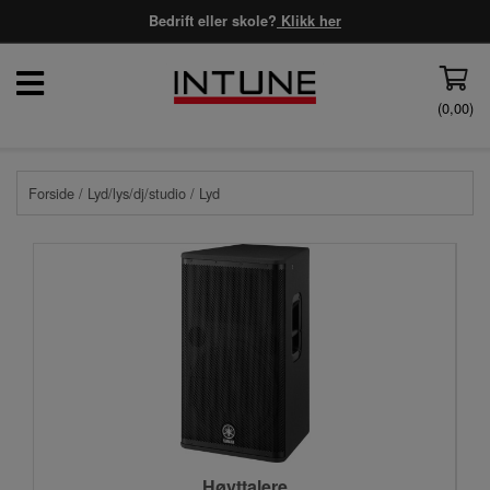
Bedrift eller skole?
Klikk her
(
0,00
)
Forside
/
Lyd/lys/dj/studio
/ Lyd
Høyttalere