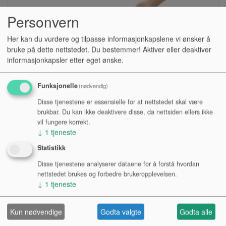
Personvern
Her kan du vurdere og tilpasse informasjonkapslene vi ønsker å
bruke på dette nettstedet. Du bestemmer! Aktiver eller deaktiver
informasjonkapsler etter eget ønske.
Funksjonelle
(nødvendig)
Disse tjenestene er essensielle for at nettstedet skal være
BLOKKFLØYTE, TRE, GEWA, BAROKK
brukbar. Du kan ikke deaktivere disse, da nettsiden ellers ikke
vil fungere korrekt.
↓
1
tjeneste
Lagerstatus:
Statistikk
Kr 690,00
Disse tjenestene analyserer dataene for å forstå hvordan
Kjøp
nettstedet brukes og forbedre brukeropplevelsen.
↓
1
tjeneste
Kun nødvendige
Godta valgte
Godta alle