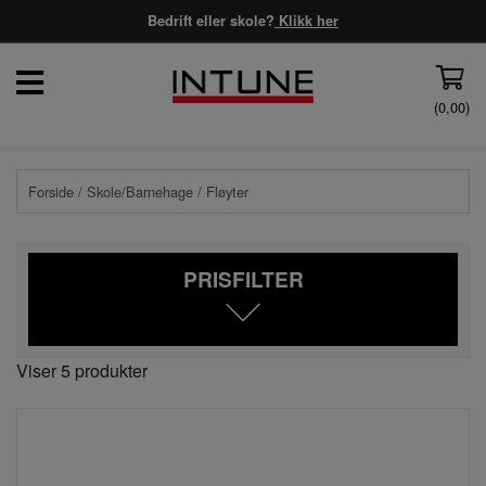
Bedrift eller skole?
Klikk her
(
0,00
)
Forside
/
Skole/Barnehage
/ Fløyter
PRISFILTER
Viser 5 produkter