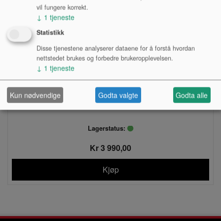
vil fungere korrekt.
↓
1
tjeneste
Statistikk
Disse tjenestene analyserer dataene for å forstå hvordan
nettstedet brukes og forbedre brukeropplevelsen.
↓
1
tjeneste
Kun nødvendige
Godta valgte
Godta alle
RIDE, SABIAN, XSR, 20"
Lagerstatus:
Kr 3 990,00
Kjøp