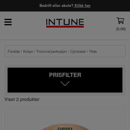
Bedrift eller skole?
Klikk her
(
0,00
)
Forside
/
Korps
/
Tromme/perkusjon
/
Cymbaler
/ Ride
PRISFILTER
Viser 2 produkter