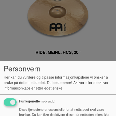
RIDE, MEINL, HCS, 20"
Personvern
Lagerstatus:
Kr 1 990,00
Her kan du vurdere og tilpasse informasjonkapslene vi ønsker å
bruke på dette nettstedet. Du bestemmer! Aktiver eller deaktiver
Kjøp
informasjonkapsler etter eget ønske.
Funksjonelle
(nødvendig)
Disse tjenestene er essensielle for at nettstedet skal være
brukbar. Du kan ikke deaktivere disse, da nettsiden ellers ikke