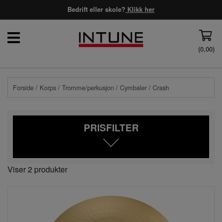
Bedrift eller skole?
Klikk her
(
0,00
)
Forside
/
Korps
/
Tromme/perkusjon
/
Cymbaler
/ Crash
PRISFILTER
Viser 2 produkter