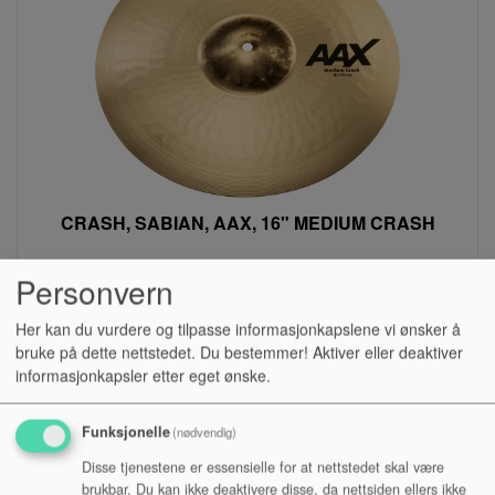
CRASH, SABIAN, AAX, 16" MEDIUM CRASH
Personvern
Lagerstatus:
Kr 3 990,00
Her kan du vurdere og tilpasse informasjonkapslene vi ønsker å
bruke på dette nettstedet. Du bestemmer! Aktiver eller deaktiver
Kjøp
informasjonkapsler etter eget ønske.
Funksjonelle
(nødvendig)
Disse tjenestene er essensielle for at nettstedet skal være
brukbar. Du kan ikke deaktivere disse, da nettsiden ellers ikke