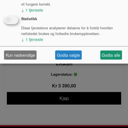
vil fungere korrekt.
↓
1
tjeneste
Statistikk
Disse tjenestene analyserer dataene for å forstå hvordan
nettstedet brukes og forbedre brukeropplevelsen.
↓
1
tjeneste
Kun nødvendige
Godta valgte
Godta alle
CRASH, SABIAN, XS-20, 18" MEDIUM THIN
CRASH
Lagerstatus:
Kr 3 390,00
Kjøp