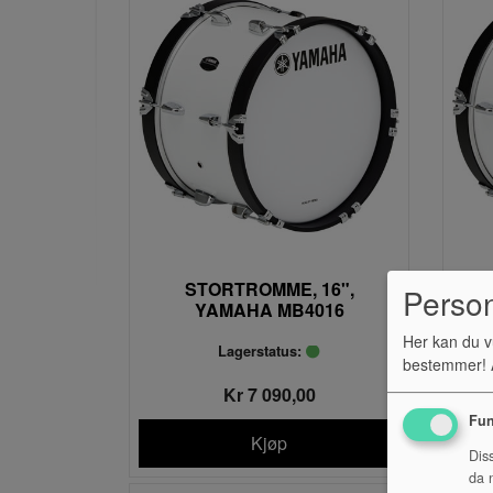
STORTROMME, 16",
Perso
YAMAHA MB4016
Her kan du v
Lagerstatus:
bestemmer! A
Kr 7 090,00
Fun
Kjøp
Dis
da n