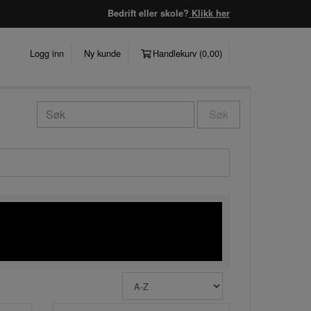
Bedrift eller skole?
Klikk her
Logg inn
Ny kunde
Handlekurv (
0,00
)
Søk