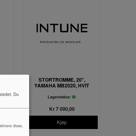
XON
STORTROMME, 20",
YAMAHA MB2020, HVIT
stedet. Du
Lagerstatus:
Kr 7 090,00
Kjøp
ktivere disse,