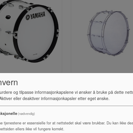
STORTROMME, 18",
STORTROMME, 20", DI
nvern
YAMAHA MB4018
urdere og tilpasse informasjonkapslene vi ønsker å bruke på dette nett
Lagerstatus:
Lagerstatus:
ktiver eller deaktiver informasjonkapsler etter eget ønske.
Kr 6 890,00
Kr 3 390,00
ksjonelle
(nødvendig)
Kjøp
Kjøp
se tjenestene er essensielle for at nettstedet skal være brukbar. Du kan ikke dea
ettsiden ellers ikke vil fungere korrekt.