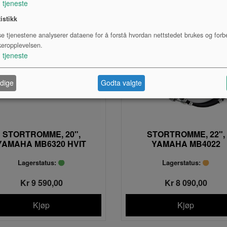
1
tjeneste
tistikk
se tjenestene analyserer dataene for å forstå hvordan nettstedet brukes og forb
keropplevelsen.
1
tjeneste
dige
Godta valgte
STORTROMME, 20",
STORTROMME, 22",
YAMAHA MB6320 HVIT
YAMAHA MB4022
Lagerstatus:
Lagerstatus:
Kr 9 590,00
Kr 8 090,00
Kjøp
Kjøp