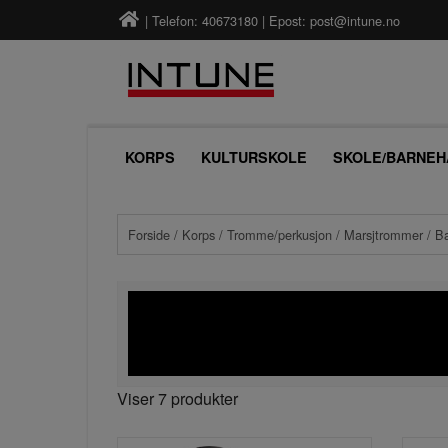
| Telefon: 40673180 | Epost:
post@intune.no
KORPS
KULTURSKOLE
SKOLE/BARNEH
Forside
/
Korps
/
Tromme/perkusjon
/
Marsjtrommer
/ B
Viser 7 produkter