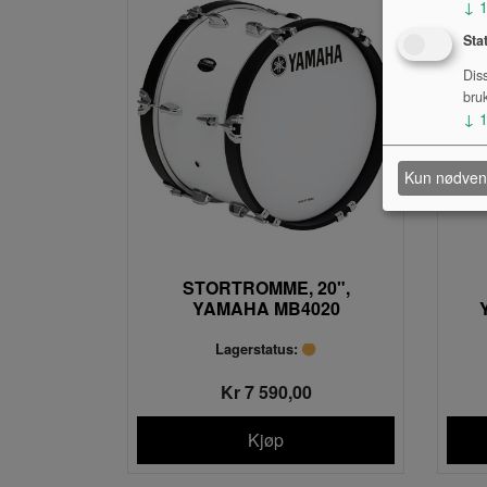
↓
Sta
Dis
bru
↓
Kun nødven
STORTROMME, 20",
YAMAHA MB4020
Lagerstatus:
Kr 7 590,00
Kjøp