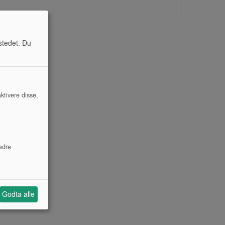
stedet. Du
ktivere disse,
edre
Godta alle