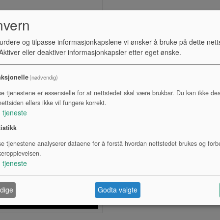
nvern
urdere og tilpasse informasjonkapslene vi ønsker å bruke på dette nett
ktiver eller deaktiver informasjonkapsler etter eget ønske.
ksjonelle
(nødvendig)
se tjenestene er essensielle for at nettstedet skal være brukbar. Du kan ikke dea
ettsiden ellers ikke vil fungere korrekt.
1
tjeneste
tistikk
KARPTROMME, 12X5",
JUNIOR
se tjenestene analyserer dataene for å forstå hvordan nettstedet brukes og forb
keropplevelsen.
Lagerstatus:
1
tjeneste
Kr 1 190,00
dige
Godta valgte
Kjøp