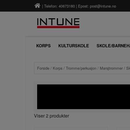
| Telefon: 40673180 | Epost:
post@intune.no
KORPS
KULTURSKOLE
SKOLE/BARNEH
Forside
/
Korps
/
Tromme/perkusjon
/
Marsjtrommer
/ S
Viser 2 produkter