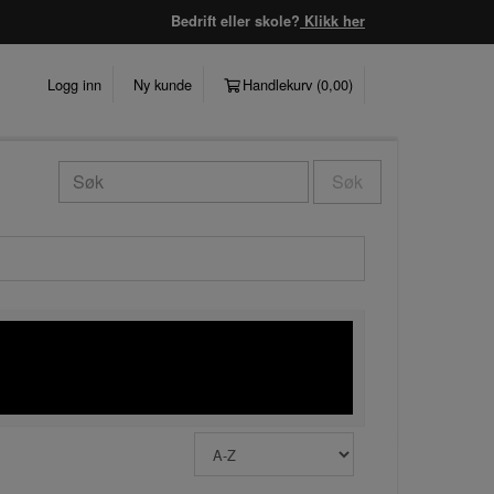
Bedrift eller skole?
Klikk her
Logg inn
Ny kunde
Handlekurv (
0,00
)
Søk