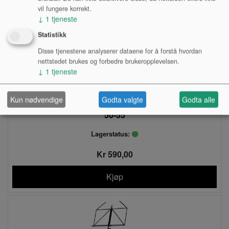
vil fungere korrekt.
↓
1
tjeneste
Statistikk
Disse tjenestene analyserer dataene for å forstå hvordan
nettstedet brukes og forbedre brukeropplevelsen.
↓
1
tjeneste
Kun nødvendige
Godta valgte
Godta alle
NOTESTATIV, TRÅD, SORT KRAFTIG, K&M 100-
50-55
Lagerstatus:
Kr 590,00
Kjøp