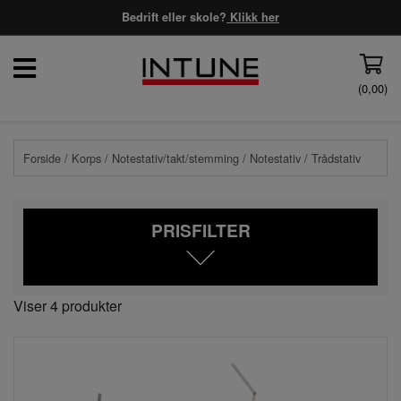
Bedrift eller skole?
Klikk her
(
0,00
)
Forside
/
Korps
/
Notestativ/takt/stemming
/
Notestativ
/ Trådstativ
PRISFILTER
Viser 4 produkter