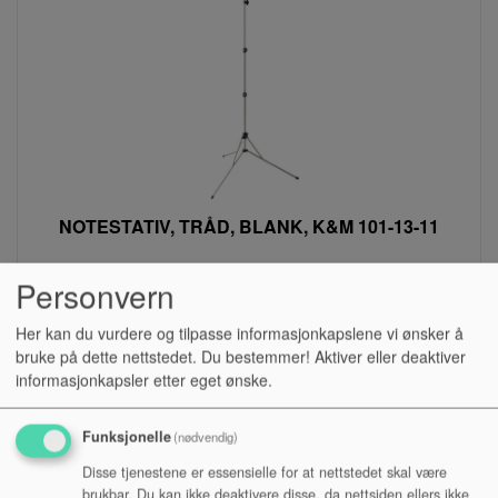
NOTESTATIV, TRÅD, BLANK, K&M 101-13-11
Personvern
Lagerstatus:
Kr 450,00
Her kan du vurdere og tilpasse informasjonkapslene vi ønsker å
bruke på dette nettstedet. Du bestemmer! Aktiver eller deaktiver
Kjøp
informasjonkapsler etter eget ønske.
Funksjonelle
(nødvendig)
Disse tjenestene er essensielle for at nettstedet skal være
brukbar. Du kan ikke deaktivere disse, da nettsiden ellers ikke