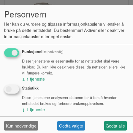
Personvern
Her kan du vurdere og tilpasse informasjonkapslene vi ønsker å
bruke på dette nettstedet. Du bestemmer! Aktiver eller deaktiver
informasjonkapsler etter eget ønske.
Funksjonelle
(nødvendig)
Disse tjenestene er essensielle for at nettstedet skal være
MUNNSTYKKE, FLYGELHORN, DW 2BFL
brukbar. Du kan ikke deaktivere disse, da nettsiden ellers ikke
vil fungere korrekt.
↓
1
tjeneste
Lagerstatus:
Statistikk
Kr 950,00
Disse tjenestene analyserer dataene for å forstå hvordan
Kjøp
nettstedet brukes og forbedre brukeropplevelsen.
↓
1
tjeneste
Kun nødvendige
Godta valgte
Godta alle