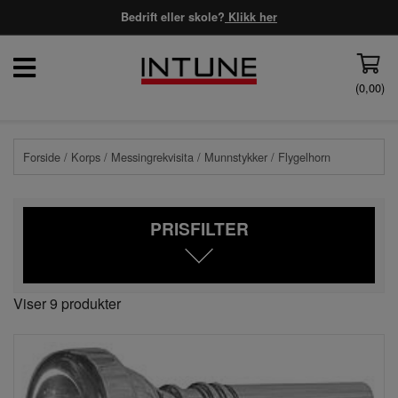
Bedrift eller skole?
Klikk her
(
0,00
)
Forside
/
Korps
/
Messingrekvisita
/
Munnstykker
/ Flygelhorn
PRISFILTER
Viser 9 produkter