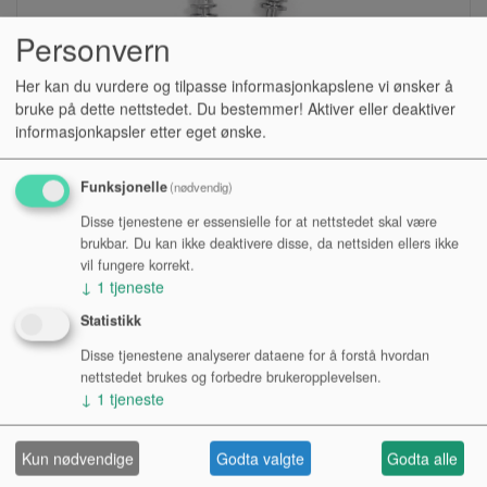
Personvern
Her kan du vurdere og tilpasse informasjonkapslene vi ønsker å
bruke på dette nettstedet. Du bestemmer! Aktiver eller deaktiver
informasjonkapsler etter eget ønske.
Funksjonelle
(nødvendig)
Disse tjenestene er essensielle for at nettstedet skal være
STEMMESKRUE, GIBRALTAR SC-4E 58MM
brukbar. Du kan ikke deaktivere disse, da nettsiden ellers ikke
vil fungere korrekt.
↓
1
tjeneste
Lagerstatus:
Statistikk
Kr 120,00
Disse tjenestene analyserer dataene for å forstå hvordan
Kjøp
nettstedet brukes og forbedre brukeropplevelsen.
↓
1
tjeneste
Kun nødvendige
Godta valgte
Godta alle