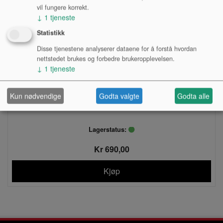
vil fungere korrekt.
↓
1
tjeneste
Statistikk
Disse tjenestene analyserer dataene for å forstå hvordan
nettstedet brukes og forbedre brukeropplevelsen.
↓
1
tjeneste
Kun nødvendige
Godta valgte
Godta alle
CLAVEBLOCK, LP LP1207, RØD
Lagerstatus:
Kr 690,00
Kjøp