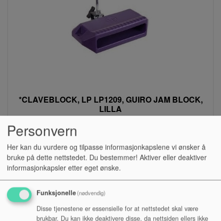
*CLAVEBLOCK, LP LP1209, GUIRO JAM BLOCK,
LILLA
Personvern
Lagerstatus:
Kr 820,00
Her kan du vurdere og tilpasse informasjonkapslene vi ønsker å
bruke på dette nettstedet. Du bestemmer! Aktiver eller deaktiver
Kjøp
informasjonkapsler etter eget ønske.
Funksjonelle
(nødvendig)
Disse tjenestene er essensielle for at nettstedet skal være
brukbar. Du kan ikke deaktivere disse, da nettsiden ellers ikke