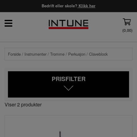
Bedrift eller skole?
Klikk her
(
0,00
)
Forside
/
Instrumenter
/
Tromme
/
Perkusjon
/ Claveblock
PRISFILTER
Viser 2 produkter