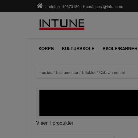
| Telefon: 40673180 | Epost:
post@intune.no
KORPS
KULTURSKOLE
SKOLE/BARNEH
Forside
/
Instrumenter
/
Effekter
/ Oktav/harmoni
Viser 1 produkter