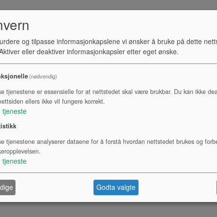
nvern
urdere og tilpasse informasjonkapslene vi ønsker å bruke på dette nett
ktiver eller deaktiver informasjonkapsler etter eget ønske.
ksjonelle
(nødvendig)
se tjenestene er essensielle for at nettstedet skal være brukbar. Du kan ikke dea
ettsiden ellers ikke vil fungere korrekt.
1
tjeneste
tistikk
se tjenestene analyserer dataene for å forstå hvordan nettstedet brukes og forb
keropplevelsen.
1
tjeneste
dige
Godta valgte