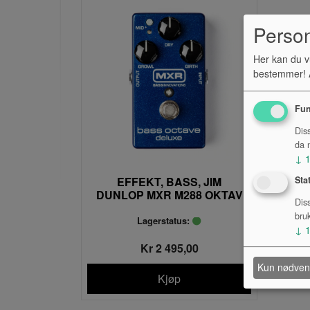
Perso
Her kan du v
bestemmer! A
Fun
Dis
da n
↓
Sta
EFFEKT, BASS, JIM
DUNLOP MXR M288 OKTAV
Dis
DELUXE
bru
Lagerstatus:
↓
Kr 2 495,00
Kun nødven
Kjøp