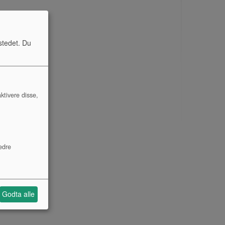
stedet. Du
ktivere disse,
edre
Godta alle