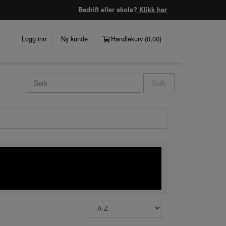
Bedrift eller skole?
Klikk her
Logg inn
Ny kunde
Handlekurv (
0,00
)
Søk