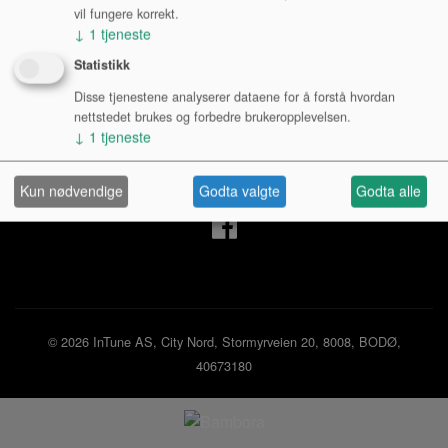
vil fungere korrekt.
↓
1
tjeneste
Mine sider
Statistikk
Disse tjenestene analyserer dataene for å forstå hvordan
Logg inn privatperson
nettstedet brukes og forbedre brukeropplevelsen.
Logg inn bedrift
↓
1
tjeneste
Ny kunde
Kjøpsbetingelser
Personvernerklæring
Kun nødvendige
Godta valgte
Godta alle
© 2026 InTune AS, City Nord, Stormyrveien 20, 8008, BODØ,
40673180