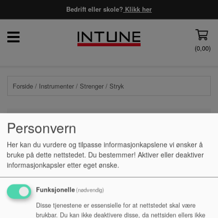
Bedrift eller skole?
Klikk her
(
0,00
)
Forside
/
Instrumenter
/
Strenger
/ Stryk
Personvern
PRISFILTER
Her kan du vurdere og tilpasse informasjonkapslene vi ønsker å
bruke på dette nettstedet. Du bestemmer! Aktiver eller deaktiver
informasjonkapsler etter eget ønske.
Ingen produkter funnet
Funksjonelle
(nødvendig)
Disse tjenestene er essensielle for at nettstedet skal være
brukbar. Du kan ikke deaktivere disse, da nettsiden ellers ikke