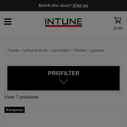
Bedrift eller skole?
Klikk her
(
0,00
)
Forside
/
Lyd/lys/dj/studio
/
Lys/effekter
/
Tilbehør
/ Lyspærer
PRISFILTER
Viser 7 produkter
Kampanje