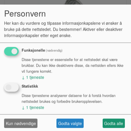
Personvern
Her kan du vurdere og tilpasse informasjonkapslene vi ønsker å
bruke på dette nettstedet. Du bestemmer! Aktiver eller deaktiver
informasjonkapsler etter eget ønske.
Funksjonelle
(nødvendig)
Disse tjenestene er essensielle for at nettstedet skal være
LYSPÆRE, PAR16 40W 230V GU10
brukbar. Du kan ikke deaktivere disse, da nettsiden ellers ikke
vil fungere korrekt.
↓
1
tjeneste
Lagerstatus:
Statistikk
Kr 50,00
Disse tjenestene analyserer dataene for å forstå hvordan
Kjøp
nettstedet brukes og forbedre brukeropplevelsen.
↓
1
tjeneste
Kampanje
Kun nødvendige
Godta valgte
Godta alle