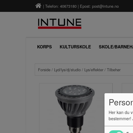
| Telefon: 40673180 | Epost:
post@intune.no
KORPS
KULTURSKOLE
SKOLE/BARNEH
Forside
/
Lyd/lys/dj/studio
/
Lys/effekter
/ Tilbehør
Perso
Her kan du v
bestemmer! A