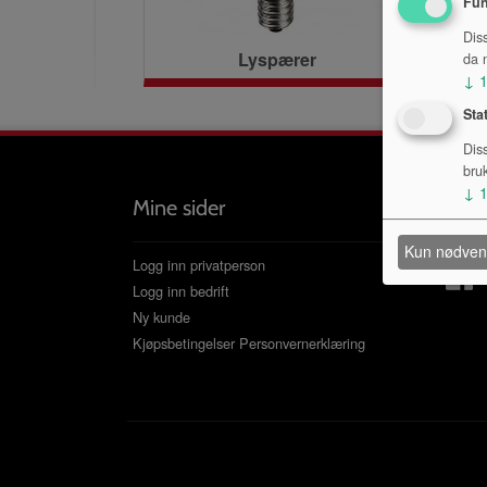
Fun
Dis
Lyspærer
da n
↓
Sta
Dis
bru
↓
Mine sider
Følg 
Kun nødven
Logg inn privatperson
Logg inn bedrift
Ny kunde
Kjøpsbetingelser
Personvernerklæring