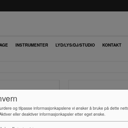
AGE
INSTRUMENTER
LYD/LYS/DJ/STUDIO
KONTAKT
nvern
urdere og tilpasse informasjonkapslene vi ønsker å bruke på dette nett
ktiver eller deaktiver informasjonkapsler etter eget ønske.