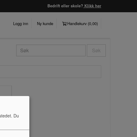
Bedrift eller skole?
Klikk her
Logg inn
Ny kunde
Handlekurv (
0,00
)
Søk
stedet. Du