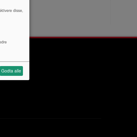
ktivere disse,
edre
Godta alle