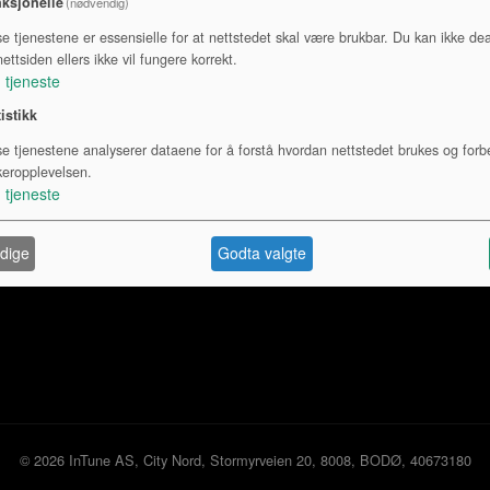
ksjonelle
(nødvendig)
se tjenestene er essensielle for at nettstedet skal være brukbar. Du kan ikke dea
Fargefilter
Væsker
ettsiden ellers ikke vil fungere korrekt.
1
tjeneste
tistikk
se tjenestene analyserer dataene for å forstå hvordan nettstedet brukes og forb
keropplevelsen.
1
tjeneste
oss
dige
Godta valgte
© 2026 InTune AS, City Nord, Stormyrveien 20, 8008, BODØ, 40673180