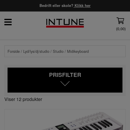
Bedrift eller skole?
Klikk her
(
0,00
)
Forside
/
Lyd/lys/dj/studio
/
Studio
/ Midikeyboard
PRISFILTER
Viser 12 produkter