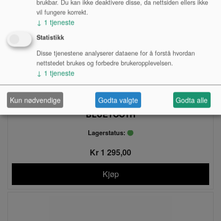
brukbar. Du kan ikke deaktivere disse, da nettsiden ellers ikke
vil fungere korrekt.
↓
1
tjeneste
Statistikk
Disse tjenestene analyserer dataene for å forstå hvordan
nettstedet brukes og forbedre brukeropplevelsen.
↓
1
tjeneste
Kun nødvendige
Godta valgte
Godta alle
MIDIKEYBOARD, KORG MICROKEY, 25 AIR,
BLUETOOTH
Lagerstatus:
Kr 1 295,00
Kjøp