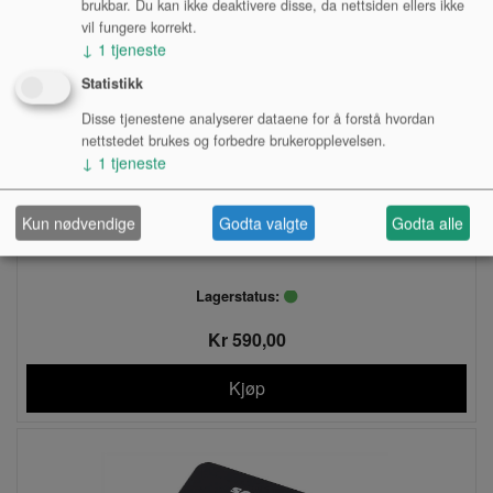
brukbar. Du kan ikke deaktivere disse, da nettsiden ellers ikke
vil fungere korrekt.
↓
1
tjeneste
Statistikk
Disse tjenestene analyserer dataene for å forstå hvordan
nettstedet brukes og forbedre brukeropplevelsen.
↓
1
tjeneste
Kun nødvendige
Godta valgte
Godta alle
HODETELEFONFORSTERKER, MACKIE HM-4
Lagerstatus:
Kr 590,00
Kjøp