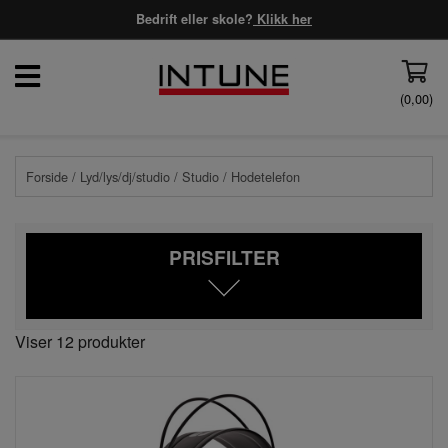
Bedrift eller skole?
Klikk her
(
0,00
)
Forside
/
Lyd/lys/dj/studio
/
Studio
/ Hodetelefon
PRISFILTER
Viser 12 produkter