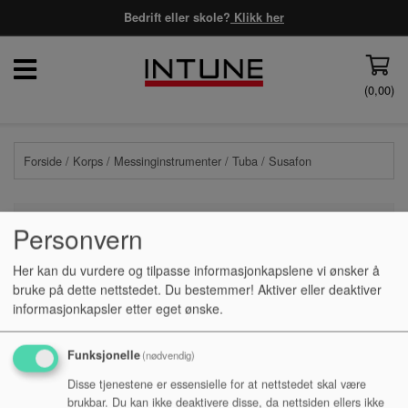
Bedrift eller skole?
Klikk her
(
0,00
)
Forside
/
Korps
/
Messinginstrumenter
/
Tuba
/ Susafon
Personvern
PRISFILTER
Her kan du vurdere og tilpasse informasjonkapslene vi ønsker å
bruke på dette nettstedet. Du bestemmer! Aktiver eller deaktiver
informasjonkapsler etter eget ønske.
Ingen produkter funnet
Funksjonelle
(nødvendig)
Disse tjenestene er essensielle for at nettstedet skal være
brukbar. Du kan ikke deaktivere disse, da nettsiden ellers ikke