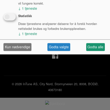
vil fungere korrekt.
↓
1
tjeneste
Mine sider
Statistikk
Disse tjenestene analyserer dataene for å forstå hvordan
Logg inn privatperson
nettstedet brukes og forbedre brukeropplevelsen.
Logg inn bedrift
↓
1
tjeneste
Ny kunde
Kjøpsbetingelser
Personvernerklæring
Kun nødvendige
Godta valgte
Godta alle
© 2026 InTune AS, City Nord, Stormyrveien 20, 8008, BODØ,
40673180