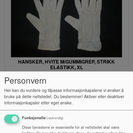
HANSKER, HVITE M/GUMMIGREP, STRIKK
ELASTIKK, XL
Personvern
Lagerstatus:
Kr 95,00
Her kan du vurdere og tilpasse informasjonkapslene vi ønsker å
bruke på dette nettstedet. Du bestemmer! Aktiver eller deaktiver
Kjøp
informasjonkapsler etter eget ønske.
Funksjonelle
(nødvendig)
Disse tjenestene er essensielle for at nettstedet skal være