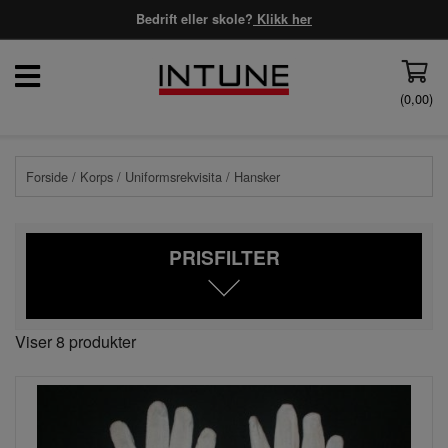
Bedrift eller skole?
Klikk her
(
0,00
)
Forside
/
Korps
/
Uniformsrekvisita
/ Hansker
PRISFILTER
Viser 8 produkter