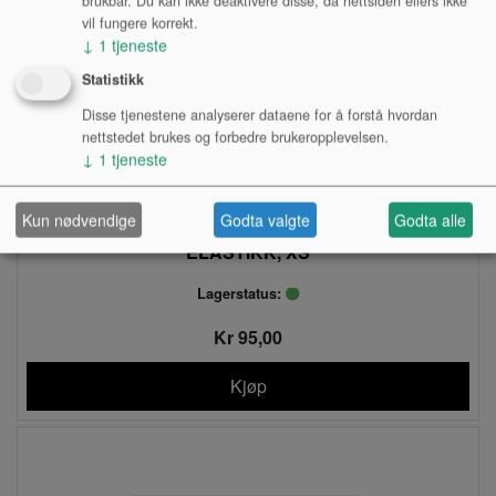
brukbar. Du kan ikke deaktivere disse, da nettsiden ellers ikke
vil fungere korrekt.
↓
1
tjeneste
Statistikk
Disse tjenestene analyserer dataene for å forstå hvordan
nettstedet brukes og forbedre brukeropplevelsen.
↓
1
tjeneste
Kun nødvendige
Godta valgte
Godta alle
HANSKER, HVITE M/GUMMIGREP, STRIKK
ELASTIKK, XS
Lagerstatus:
Kr 95,00
Kjøp