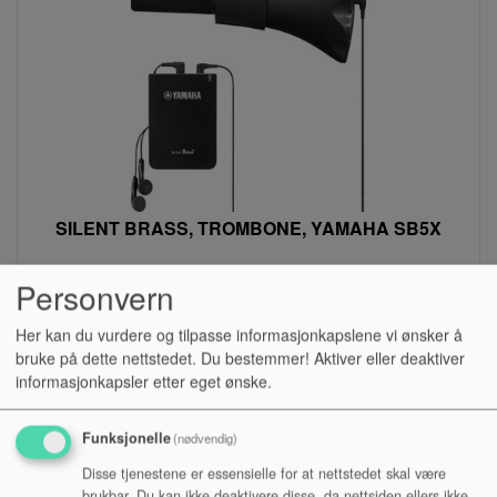
SILENT BRASS, TROMBONE, YAMAHA SB5X
Personvern
Lagerstatus:
Kr 3 790,00
Her kan du vurdere og tilpasse informasjonkapslene vi ønsker å
bruke på dette nettstedet. Du bestemmer! Aktiver eller deaktiver
Kjøp
informasjonkapsler etter eget ønske.
Funksjonelle
(nødvendig)
Disse tjenestene er essensielle for at nettstedet skal være
brukbar. Du kan ikke deaktivere disse, da nettsiden ellers ikke