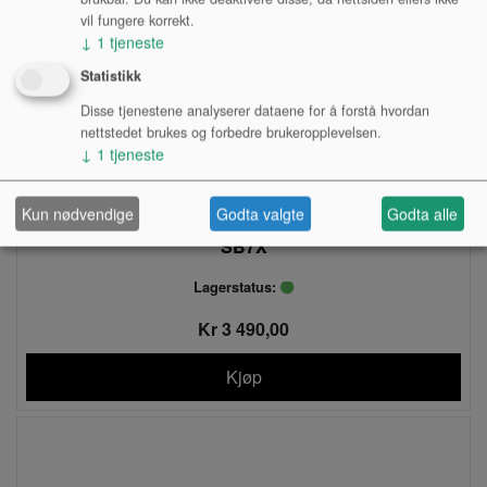
vil fungere korrekt.
↓
1
tjeneste
Statistikk
Disse tjenestene analyserer dataene for å forstå hvordan
nettstedet brukes og forbedre brukeropplevelsen.
↓
1
tjeneste
Kun nødvendige
Godta valgte
Godta alle
SILENT BRASS, TROMPET/KORNETT, YAMAHA
SB7X
Lagerstatus:
Kr 3 490,00
Kjøp