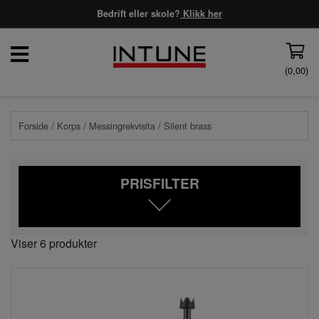
Bedrift eller skole?
Klikk her
(
0,00
)
Forside
/
Korps
/
Messingrekvisita
/ Silent brass
PRISFILTER
Viser 6 produkter