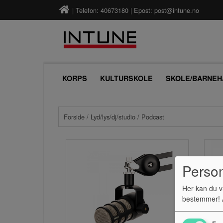
| Telefon: 40673180 | Epost:
post@intune.no
KORPS
KULTURSKOLE
SKOLE/BARNEH
Forside
/
Lyd/lys/dj/studio
/ Podcast
Perso
Her kan du v
bestemmer! A