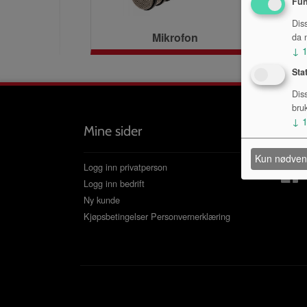
Fun
Dis
Mikrofon
da n
↓
Sta
Dis
bru
↓
Mine sider
Følg 
Kun nødven
Logg inn privatperson
Logg inn bedrift
Ny kunde
Kjøpsbetingelser
Personvernerklæring