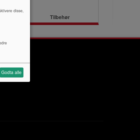
ktivere disse,
Tilbehør
edre
Godta alle