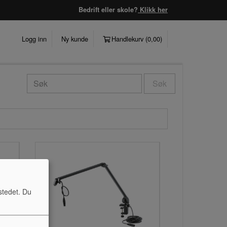
Bedrift eller skole?
Klikk her
Logg inn
Ny kunde
Handlekurv (
0,00
)
Søk
stedet. Du