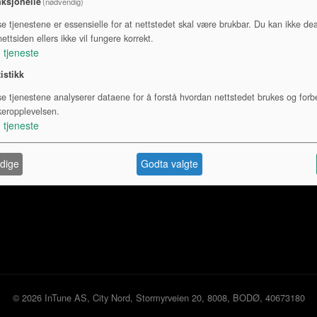
ksjonelle
(nødvendig)
se tjenestene er essensielle for at nettstedet skal være brukbar. Du kan ikke dea
Lydkort
Hodetelefon
ettsiden ellers ikke vil fungere korrekt.
1
tjeneste
tistikk
se tjenestene analyserer dataene for å forstå hvordan nettstedet brukes og forb
keropplevelsen.
1
tjeneste
oss
dige
Godta valgte
© 2026 InTune AS, City Nord, Stormyrveien 20, 8008, BODØ, 40673180