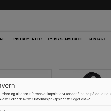
AGE
INSTRUMENTER
LYD/LYS/DJ/STUDIO
KONTAKT
nvern
urdere og tilpasse informasjonkapslene vi ønsker å bruke på dette nett
ktiver eller deaktiver informasjonkapsler etter eget ønske.